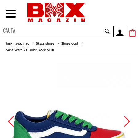
bmxmagazin.ro
Skate shoes
Shoes copii
Vans Ward YT Color Block Multi