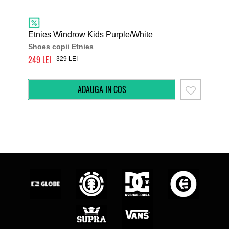
Etnies Windrow Kids Purple/White
Etn
Shoes copii Etnies
Sho
249
260
329