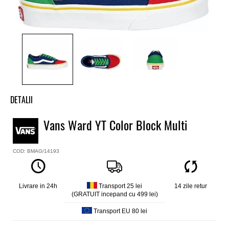
DETALII
Tenisi copii Vans
Vans Ward YT Color Block Multi
Model
Ward YT
COD: BMAG/14193
Culoare
Multicolor
Material exterior
Textil
Livrare in 24h
Transport 25 lei
14 zile retur
(GRATUIT incepand cu 499 lei)
Material interior
Textil
Transport EU 80 lei
Talpa
Vulcanizata