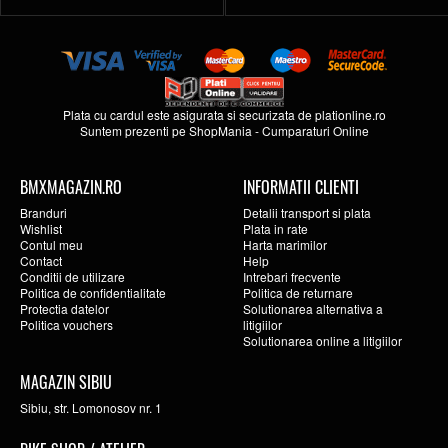
Plata cu cardul este asigurata si securizata de
plationline.ro
Suntem prezenti pe
ShopMania
-
Cumparaturi Online
BMXMAGAZIN.RO
INFORMATII CLIENTI
Branduri
Detalii transport si plata
Wishlist
Plata in rate
Contul meu
Harta marimilor
Contact
Help
Conditii de utilizare
Intrebari frecvente
Politica de confidentialitate
Politica de returnare
Protectia datelor
Solutionarea alternativa a
Politica vouchers
litigiilor
Solutionarea online a litigiilor
MAGAZIN SIBIU
Sibiu, str. Lomonosov nr. 1