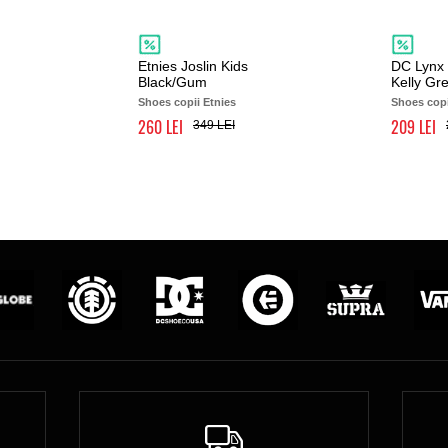
Etnies Joslin Kids
DC Lynx 
Black/Gum
Kelly Gr
Shoes copii Etnies
Shoes cop
260
209
349