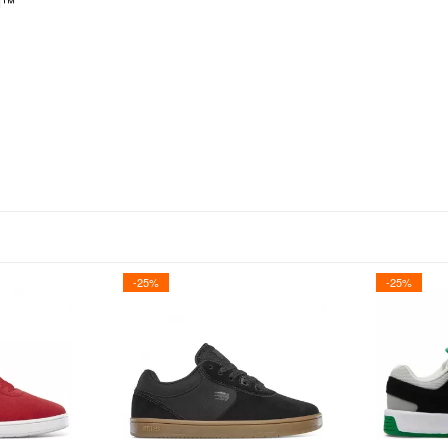
RN™
-25%
-25%