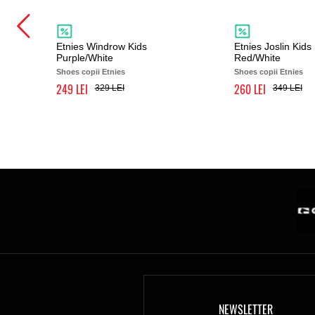
Etnies Windrow Kids
Etnies Joslin Kids
Purple/White
Red/White
Shoes copii Etnies
Shoes copii Etnies
249
260
329
349
NEWSLETTER