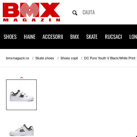
SHOES
HAINE
ACCESORII
BMX
SKATE
RUCSACI
LO
bmxmagazin.ro
Skate shoes
Shoes copii
DC Pure Youth V Black/White Print