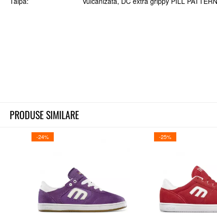
Talpa
Vulcanizata, DC extra grippy PILL PATTE
PRODUSE SIMILARE
-24%
-25%