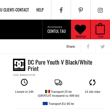
IU CLIENTI-CONTACT
HELP
Acceseaza
CONTUL TAU
Wishlist
Cos
Share:
DC Pure Youth V Black/White
Print
COD: BMAG/15735
Livrare in 24h
Transport 25 lei
14 zile retur
(GRATUIT incepand cu 499 lei)
Transport EU 80 lei