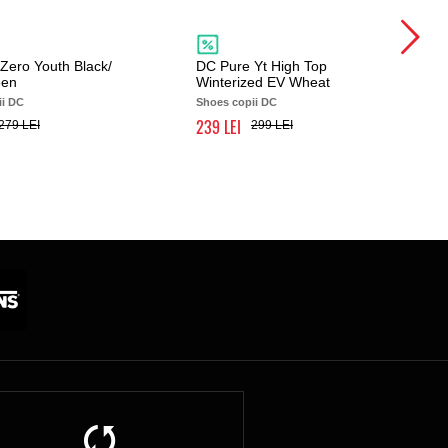
Zero Youth Black/
DC Pure Yt High Top
een
Winterized EV Wheat
ii DC
Shoes copii DC
239
279
299