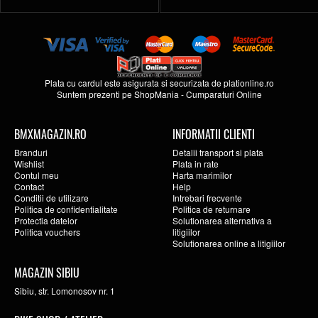
Plata cu cardul este asigurata si securizata de
plationline.ro
Suntem prezenti pe
ShopMania
-
Cumparaturi Online
BMXMAGAZIN.RO
INFORMATII CLIENTI
Branduri
Detalii transport si plata
Wishlist
Plata in rate
Contul meu
Harta marimilor
Contact
Help
Conditii de utilizare
Intrebari frecvente
Politica de confidentialitate
Politica de returnare
Protectia datelor
Solutionarea alternativa a
Politica vouchers
litigiilor
Solutionarea online a litigiilor
MAGAZIN SIBIU
Sibiu, str. Lomonosov nr. 1