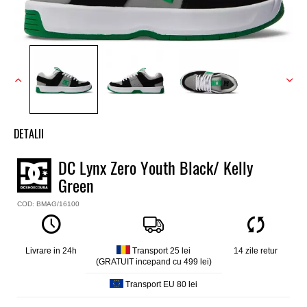
DETALII
Tenisi copii low top DC
DC Lynx Zero Youth Black/ Kelly
Model
Green
Lynx Zero
Culoare
COD: BMAG/16100
Verde
Material exterior
Nubuk, piele
Livrare in 24h
Transport 25 lei
14 zile retur
Material interior
(GRATUIT incepand cu 499 lei)
Textil cu captuseala Recycled NatureTex®
Transport EU 80 lei
Talpa interioara
Ortholite®