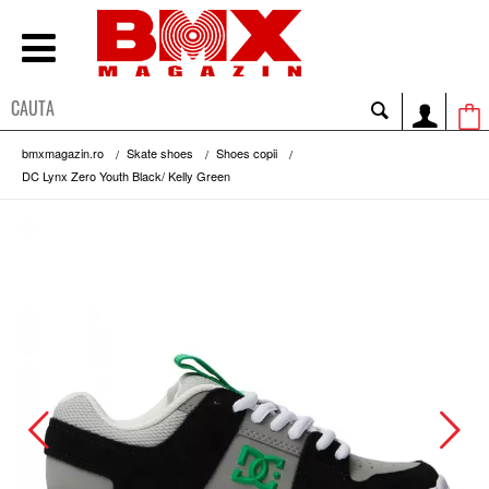
bmxmagazin.ro
Skate shoes
Shoes copii
DC Lynx Zero Youth Black/ Kelly Green