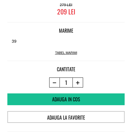
Talpa Turnala 2 straturi, cu un strat de aderenta DC extra grippy
279
209
PILL PATTERN™
MARIME
39
TABEL MARIMI
CANTITATE
ADAUGA IN COS
ADAUGA LA FAVORITE