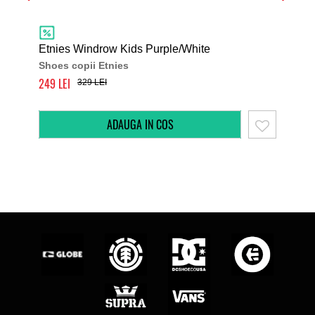
Etnies Windrow Kids Purple/White
Etn
Shoes copii Etnies
Sho
249
260
329