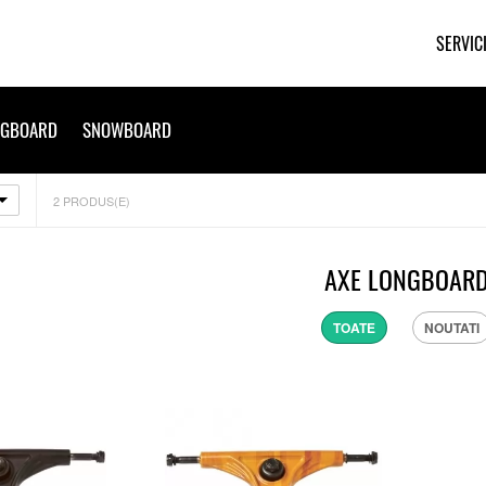
SERVIC
NGBOARD
SNOWBOARD
2
PRODUS(E)
AXE LONGBOAR
TOATE
NOUTATI