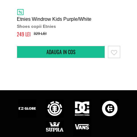
Etnies Windrow Kids Purple/White
Etn
Shoes copii Etnies
Sho
249
260
329