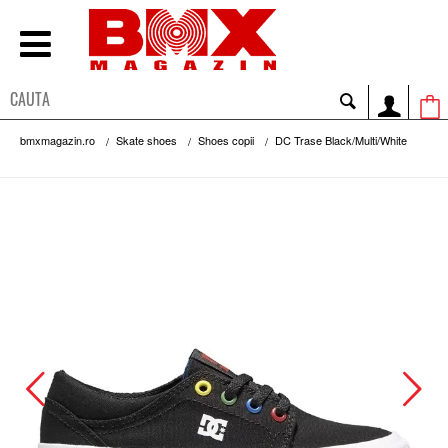
bmxmagazin.ro
Skate shoes
Shoes copii
DC Trase Black/Multi/White