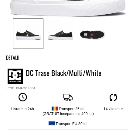
DETALII
Tenisi copii DC
DC Trase Black/Multi/White
Model
Trase
COD: BMAG/14604
Culoare
Negru
Material exterior
Textil
Livrare in 24h
Transport 25 lei
14 zile retur
(GRATUIT incepand cu 499 lei)
Material Interior
Textil
Transport EU 80 lei
Talpa
Vulcanizata