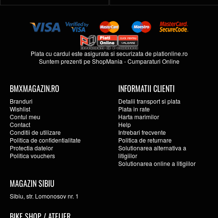
Plata cu cardul este asigurata si securizata de
plationline.ro
Suntem prezenti pe
ShopMania
-
Cumparaturi Online
BMXMAGAZIN.RO
INFORMATII CLIENTI
Branduri
Detalii transport si plata
Wishlist
Plata in rate
Contul meu
Harta marimilor
Contact
Help
Conditii de utilizare
Intrebari frecvente
Politica de confidentialitate
Politica de returnare
Protectia datelor
Solutionarea alternativa a
Politica vouchers
litigiilor
Solutionarea online a litigiilor
MAGAZIN SIBIU
Sibiu, str. Lomonosov nr. 1
BIKE SHOP / ATELIER