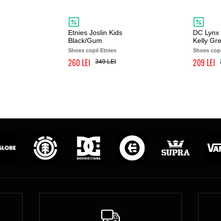
Etnies Joslin Kids
DC Lynx 
Black/Gum
Kelly Gr
Shoes copii Etnies
Shoes cop
260
209
349