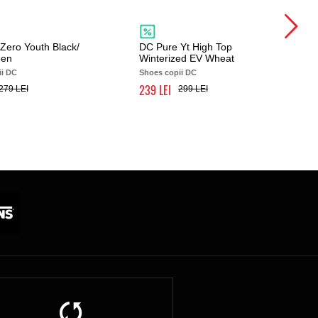
Zero Youth Black/
DC Pure Yt High Top
een
Winterized EV Wheat
ii DC
Shoes copii DC
239
279
299