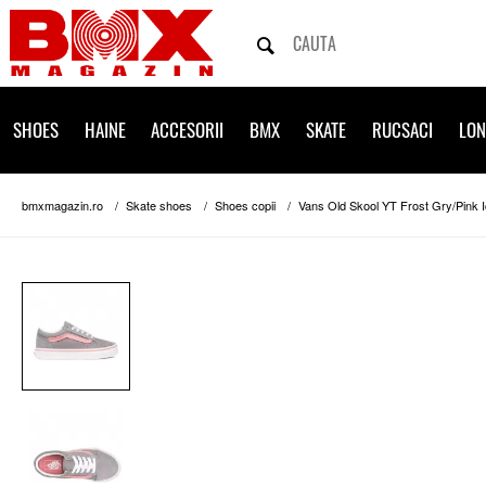
SHOES
HAINE
ACCESORII
BMX
SKATE
RUCSACI
LO
bmxmagazin.ro
Skate shoes
Shoes copii
Vans Old Skool YT Frost Gry/Pink I