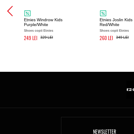
Etnies Windrow Kids
Etnies Joslin Kids
Purple/White
Red/White
Shoes copii Etnies
Shoes copii Etnies
249
260
329
349
NEWSLETTER