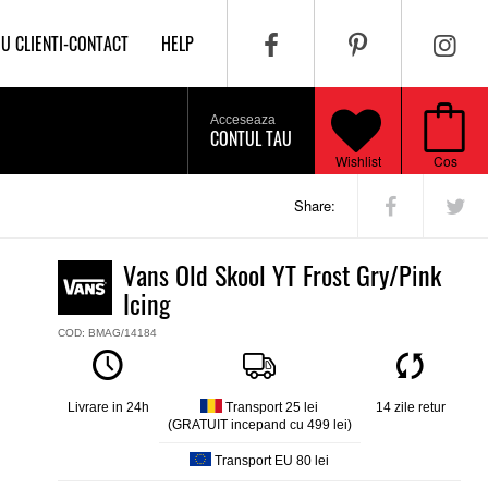
IU CLIENTI-CONTACT
HELP
Acceseaza
CONTUL TAU
Wishlist
Cos
Share:
Vans Old Skool YT Frost Gry/Pink
Icing
COD: BMAG/14184
Livrare in 24h
Transport 25 lei
14 zile retur
(GRATUIT incepand cu 499 lei)
Transport EU 80 lei