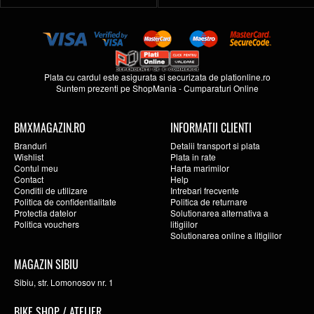
Plata cu cardul este asigurata si securizata de
plationline.ro
Suntem prezenti pe
ShopMania
-
Cumparaturi Online
BMXMAGAZIN.RO
INFORMATII CLIENTI
Branduri
Detalii transport si plata
Wishlist
Plata in rate
Contul meu
Harta marimilor
Contact
Help
Conditii de utilizare
Intrebari frecvente
Politica de confidentialitate
Politica de returnare
Protectia datelor
Solutionarea alternativa a
Politica vouchers
litigiilor
Solutionarea online a litigiilor
MAGAZIN SIBIU
Sibiu, str. Lomonosov nr. 1
BIKE SHOP / ATELIER