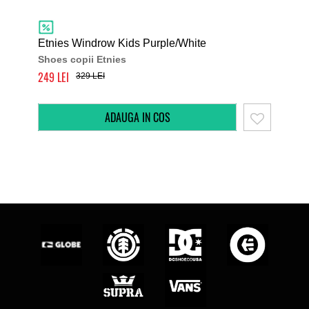
Etnies Windrow Kids Purple/White
Etn
Shoes copii Etnies
Sho
249
260
329