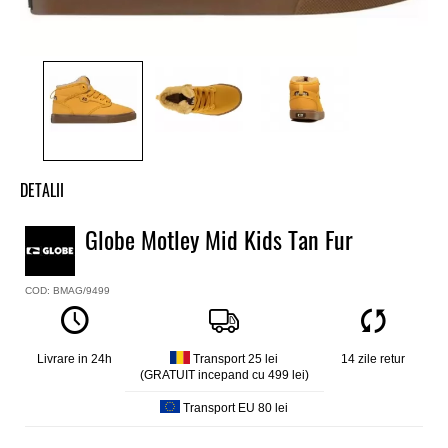
DETALII
Tenisi Globe
Globe Motley Mid Kids Tan Fur
Model
Motley Mid
COD: BMAG/9499
Culoare
Maro
Material Exterior
Piele Sintetica
Livrare in 24h
Transport 25 lei
14 zile retur
(GRATUIT incepand cu 499 lei)
Material Interior
Textil
Transport EU 80 lei
Talpa
Turnata