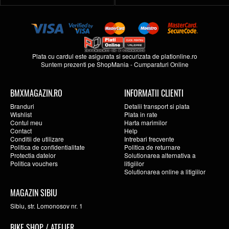
Plata cu cardul este asigurata si securizata de
plationline.ro
Suntem prezenti pe
ShopMania
-
Cumparaturi Online
BMXMAGAZIN.RO
INFORMATII CLIENTI
Branduri
Detalii transport si plata
Wishlist
Plata in rate
Contul meu
Harta marimilor
Contact
Help
Conditii de utilizare
Intrebari frecvente
Politica de confidentialitate
Politica de returnare
Protectia datelor
Solutionarea alternativa a
Politica vouchers
litigiilor
Solutionarea online a litigiilor
MAGAZIN SIBIU
Sibiu, str. Lomonosov nr. 1
BIKE SHOP / ATELIER