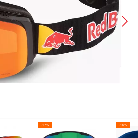
-17%
-16%