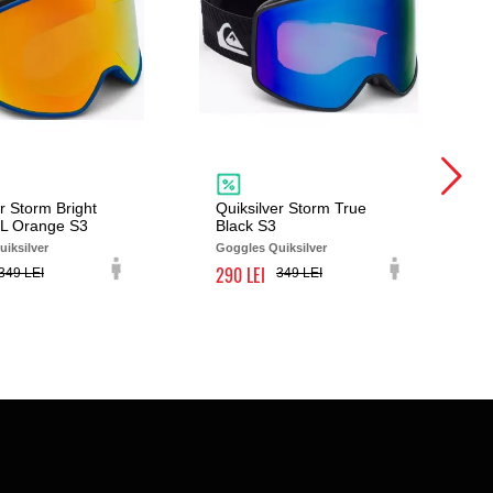
r Storm Bright
Quiksilver Storm True
ML Orange S3
Black S3
iksilver
Goggles Quiksilver
290
349
349