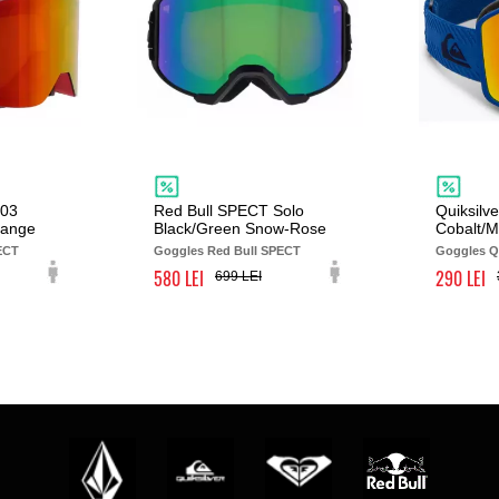
003
Red Bull SPECT Solo
Quiksilve
range
Black/Green Snow-Rose
Cobalt/
ECT
Goggles Red Bull SPECT
Goggles Qu
580
290
699