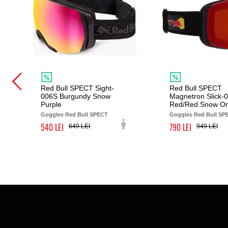
Red Bull SPECT Sight-
Red Bull SPECT
006S Burgundy Snow
Magnetron Slick-
Purple
Red/Red Snow O
Goggles Red Bull SPECT
Goggles Red Bull SP
540
790
649
949