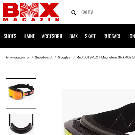
SHOES
HAINE
ACCESORII
BMX
SKATE
RUCSACI
LO
bmxmagazin.ro
Snowboard
Goggles
Red Bull SPECT Magnetron Slick-009 