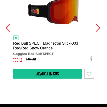
Red Bull SPECT Magnetron Slick-003
Red/Red Snow Orange
Red
Goggles Red Bull SPECT
Gog
790
580
949