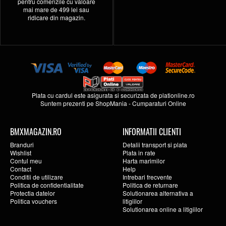
pentru comenzile cu valoare
mai mare de 499 lei sau
ridicare din magazin.
Plata cu cardul este asigurata si securizata de
plationline.ro
Suntem prezenti pe
ShopMania
-
Cumparaturi Online
BMXMAGAZIN.RO
INFORMATII CLIENTI
Branduri
Detalii transport si plata
Wishlist
Plata in rate
Contul meu
Harta marimilor
Contact
Help
Conditii de utilizare
Intrebari frecvente
Politica de confidentialitate
Politica de returnare
Protectia datelor
Solutionarea alternativa a
Politica vouchers
litigiilor
Solutionarea online a litigiilor