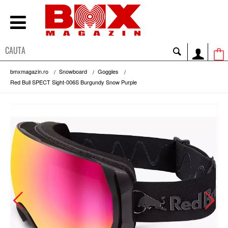
bmxmagazin.ro
Snowboard
Goggles
Red Bull SPECT Sight-006S Burgundy Snow Purple