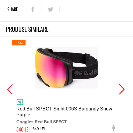
SHARE
PRODUSE SIMILARE
-16%
-16%
Red Bull SPECT Sight-006S Burgundy Snow
Red
Purple
Re
Goggles Red Bull SPECT
Gog
540
790
649