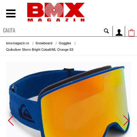
bmxmagazin.ro
Snowboard
Goggles
Quiksilver Storm Bright Cobalt/ML Orange S3