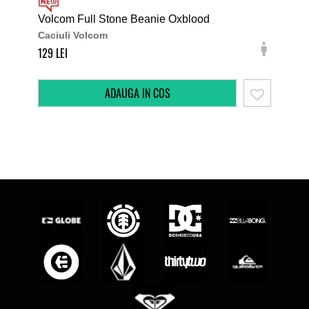
Volcom Full Stone Beanie Oxblood
Ele
Caciuli Volcom
Cac
129
99