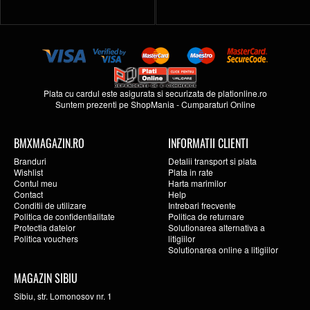
Plata cu cardul este asigurata si securizata de
plationline.ro
Suntem prezenti pe
ShopMania
-
Cumparaturi Online
BMXMAGAZIN.RO
INFORMATII CLIENTI
Branduri
Detalii transport si plata
Wishlist
Plata in rate
Contul meu
Harta marimilor
Contact
Help
Conditii de utilizare
Intrebari frecvente
Politica de confidentialitate
Politica de returnare
Protectia datelor
Solutionarea alternativa a
Politica vouchers
litigiilor
Solutionarea online a litigiilor
MAGAZIN SIBIU
Sibiu, str. Lomonosov nr. 1