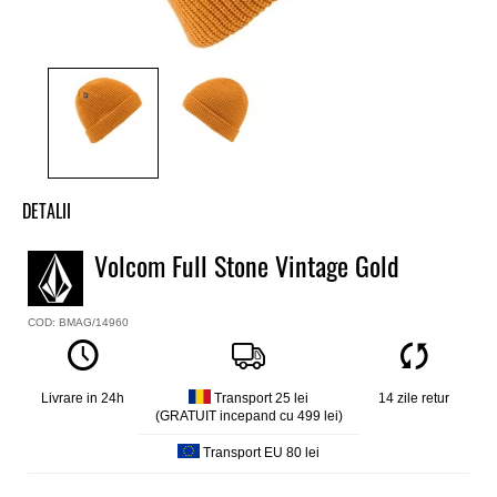
DETALII
Caciula baieti Volcom
Volcom Full Stone Vintage Gold
Model
Full Stone Beanie
COD: BMAG/14960
Culoare
Galben
Marerial
Acrilic
Livrare in 24h
Transport 25 lei
14 zile retur
(GRATUIT incepand cu 499 lei)
Transport EU 80 lei