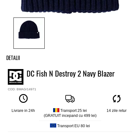
DETALII
Caciula baieti DC
DC Fish N Destroy 2 Navy Blazer
Model
Fish N Destroy 2
COD: BMAG/14971
Culoare
Albastru
Material
60% poliester, 40% acrilic
Livrare in 24h
Transport 25 lei
14 zile retur
(GRATUIT incepand cu 499 lei)
Transport EU 80 lei