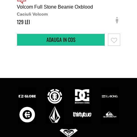
Volcom Full Stone Beanie Oxblood
Ele
Caciuli Volcom
Cac
129
99