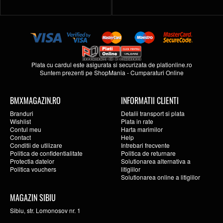
Plata cu cardul este asigurata si securizata de
plationline.ro
Suntem prezenti pe
ShopMania
-
Cumparaturi Online
BMXMAGAZIN.RO
INFORMATII CLIENTI
Branduri
Detalii transport si plata
Wishlist
Plata in rate
Contul meu
Harta marimilor
Contact
Help
Conditii de utilizare
Intrebari frecvente
Politica de confidentialitate
Politica de returnare
Protectia datelor
Solutionarea alternativa a
Politica vouchers
litigiilor
Solutionarea online a litigiilor
MAGAZIN SIBIU
Sibiu, str. Lomonosov nr. 1