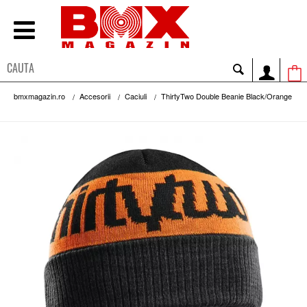
bmxmagazin.ro
Accesorii
Caciuli
ThirtyTwo Double Beanie Black/Orange