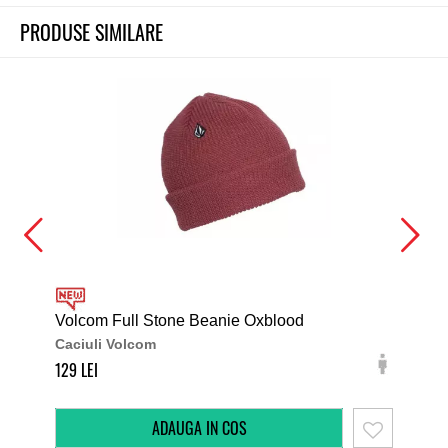
PRODUSE SIMILARE
Volcom Full Stone Beanie Oxblood
Ele
Caciuli Volcom
Cac
129
99