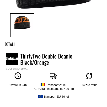
DETALII
Caciula baieti ThirtyTwo
ThirtyTwo Double Beanie
Model
Black/Orange
Flow Beanie
Culoare
COD: BMAG/15541
Negru
Material
Acrilic
Livrare in 24h
Transport 25 lei
14 zile retur
(GRATUIT incepand cu 499 lei)
Transport EU 80 lei