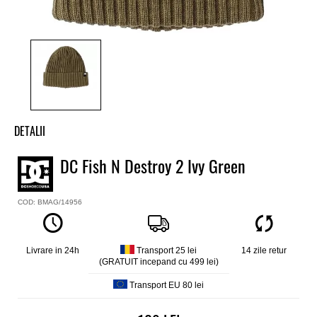
DETALII
Caciula baieti DC
DC Fish N Destroy 2 Ivy Green
Model
Fish N Destroy 2
COD: BMAG/14956
Culoare
Khaki
Material
60% poliester, 40% acrilic
Livrare in 24h
Transport 25 lei
14 zile retur
(GRATUIT incepand cu 499 lei)
Transport EU 80 lei