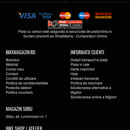
Plata cu cardul este asigurata si securizata de
plationline.ro
Suntem prezenti pe
ShopMania
-
Cumparaturi Online
BMXMAGAZIN.RO
INFORMATII CLIENTI
Branduri
Detalii transport si plata
Wishlist
Plata in rate
Contul meu
Harta marimilor
Contact
Help
Conditii de utilizare
Intrebari frecvente
Politica de confidentialitate
Politica de returnare
Protectia datelor
Solutionarea alternativa a
Politica vouchers
litigiilor
Solutionarea online a litigiilor
MAGAZIN SIBIU
Sibiu, str. Lomonosov nr. 1
BIKE SHOP / ATELIER