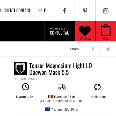
IU CLIENTI-CONTACT
HELP
Acceseaza
CONTUL TAU
Wishlist
Cos
Share:
Tensor Magnesium Light LO
Daewon Mask 5.5
COD: BMAG/11461
Livrare in 24h
Transport 25 lei
14 zile retur
(GRATUIT incepand cu 499 lei)
Transport EU 80 lei