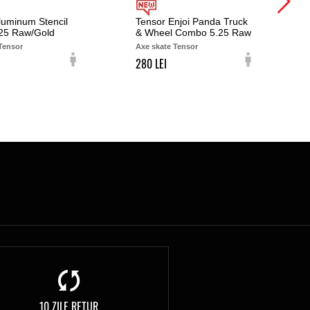
luminum Stencil
Tensor Enjoi Panda Truck
.25 Raw/Gold
& Wheel Combo 5.25 Raw
Tensor
Axe skate Tensor
280
10 ZILE RETUR