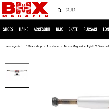
SHOES
HAINE
ACCESORII
BMX
SKATE
RUCSACI
LO
bmxmagazin.ro
Skate shop
Axe skate
Tensor Magnesium Light LO Daewon 