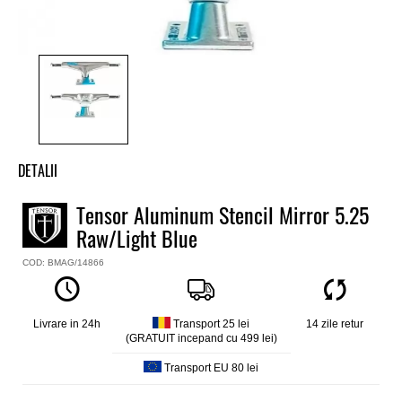
DETALII
Axe skate Tensor
Tensor Aluminum Stencil Mirror 5.25
Model
Raw/Light Blue
Aluminum Stencil Mirror
Material
COD: BMAG/14866
Aluminiu
Marime
5.25
Livrare in 24h
Transport 25 lei
14 zile retur
(GRATUIT incepand cu 499 lei)
Transport EU 80 lei