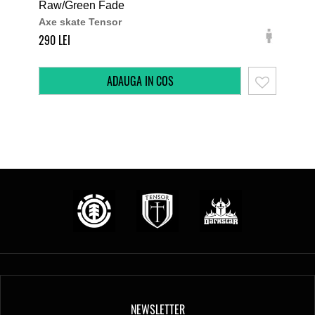
Raw/Green Fade
Blu
Axe skate Tensor
Axe
290
290
NEWSLETTER