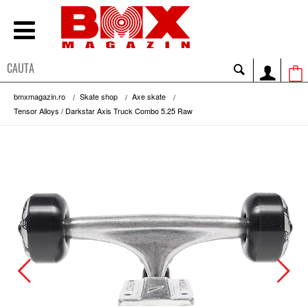
bmxmagazin.ro
Skate shop
Axe skate
Tensor Alloys / Darkstar Axis Truck Combo 5.25 Raw