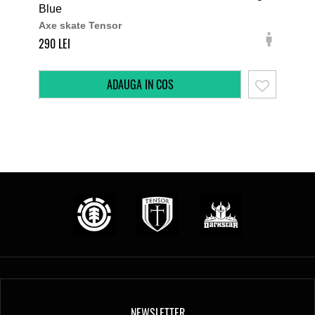
Blue
Ra
Axe skate Tensor
Axe
290
290
NEWSLETTER