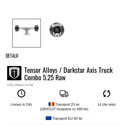
DETALII
Set 2 axe skate Tensor cu roti Darkstar
Tensor Alloys / Darkstar Axis Truck
Model
Combo 5.25 Raw
Alloys / Axis
Material
COD: BMAG/13758
aluminiu
Marime
5.25
Livrare in 24h
Transport 25 lei
14 zile retur
Culoare
(GRATUIT incepand cu 499 lei)
Argintiu
Transport EU 80 lei