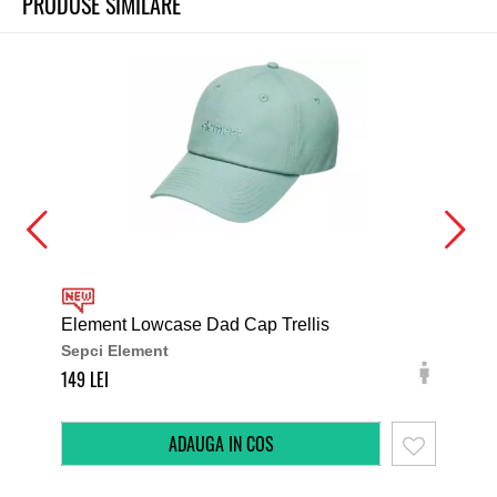
PRODUSE SIMILARE
Element Lowcase Dad Cap Trellis
Ele
Sepci Element
Sep
149
129