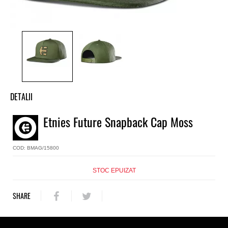
DETALII
Sapca baieti 5 panel Etnies
Etnies Future Snapback Cap Moss
Model
Future Snapback Cap
COD: BMAG/15800
Culoare
Verde
Material
STOC EPUIZAT
Bumbac
SHARE