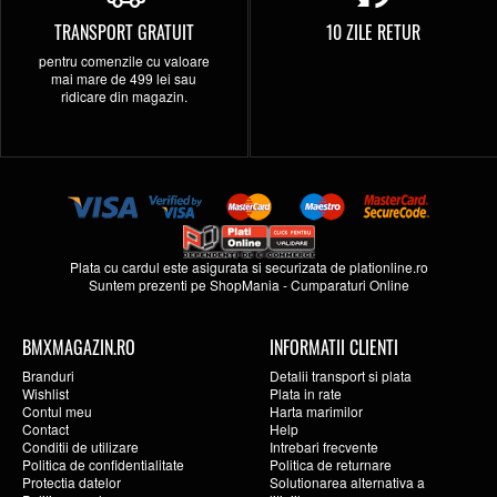
TRANSPORT GRATUIT
10 ZILE RETUR
pentru comenzile cu valoare
mai mare de 499 lei sau
ridicare din magazin.
Plata cu cardul este asigurata si securizata de
plationline.ro
Suntem prezenti pe
ShopMania
-
Cumparaturi Online
BMXMAGAZIN.RO
INFORMATII CLIENTI
Branduri
Detalii transport si plata
Wishlist
Plata in rate
Contul meu
Harta marimilor
Contact
Help
Conditii de utilizare
Intrebari frecvente
Politica de confidentialitate
Politica de returnare
Protectia datelor
Solutionarea alternativa a