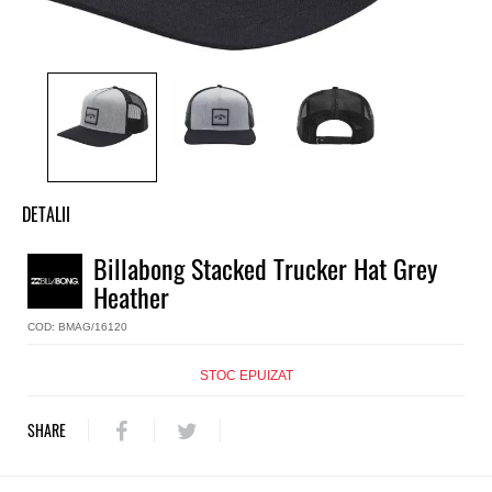
DETALII
Sapca baieti trucker Billabong
Billabong Stacked Trucker Hat Grey
Model
Heather
Stacked Trucker Hat
Culoare
COD: BMAG/16120
Gri
Material
STOC EPUIZAT
Bumbac
SHARE