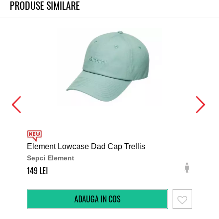
PRODUSE SIMILARE
Element Lowcase Dad Cap Trellis
Ele
Sepci Element
Sep
149
129