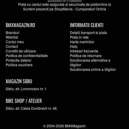
Plata cu cardul este asigurata si securizata de
plationline.ro
Suntem prezenti pe
ShopMania
-
Cumparaturi Online
BMXMAGAZIN.RO
INFORMATII CLIENTI
Branduri
Detalii transport si plata
Wishlist
Plata in rate
Contul meu
Harta marimilor
Contact
Help
Conditii de utilizare
Intrebari frecvente
Politica de confidentialitate
Politica de returnare
Protectia datelor
Solutionarea alternativa a
Politica vouchers
litigiilor
Solutionarea online a litigiilor
MAGAZIN SIBIU
Sibiu, str. Lomonosov nr. 1
BIKE SHOP / ATELIER
Sibiu, str. Calea Dumbravii nr. 46
© 2004-2026 BMXMagazin