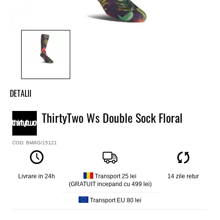
DETALII
Sosete snowboard/ski fete ThirtyTwo
ThirtyTwo Ws Double Sock Floral
Model
Ws Double Sock
COD: BMAG/15121
Culoare
Multi
Material
98% poliester, 2% spandex
Livrare in 24h
Transport 25 lei
14 zile retur
(GRATUIT incepand cu 499 lei)
Material antimicrobian
Transport EU 80 lei