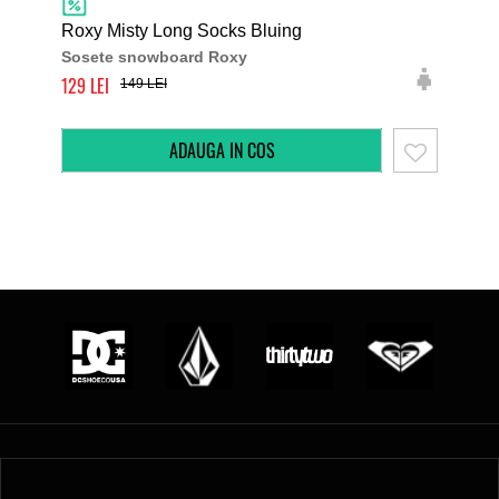
Roxy Misty Long Socks Bluing
Rox
Sosete snowboard Roxy
Sos
129
129
149