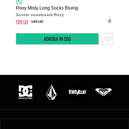
Roxy Misty Long Socks Bluing
Rox
Sosete snowboard Roxy
Sos
129
129
149