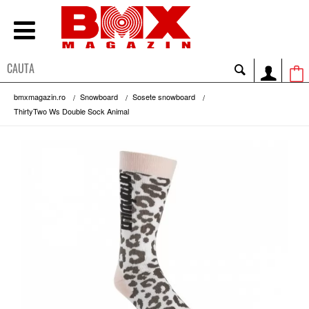
bmxmagazin.ro
Snowboard
Sosete snowboard
ThirtyTwo Ws Double Sock Animal