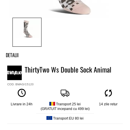
DETALII
Sosete snowboard/ski fete ThirtyTwo
ThirtyTwo Ws Double Sock Animal
Model
Ws Double Sock
COD: BMAG/15120
Culoare
Alb
Material
83% acrilic, 15% nylon, 2% spandex
Livrare in 24h
Transport 25 lei
14 zile retur
(GRATUIT incepand cu 499 lei)
Material antimicrobian
Transport EU 80 lei