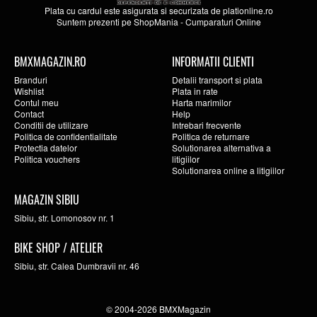
Plata cu cardul este asigurata si securizata de
plationline.ro
Suntem prezenti pe
ShopMania
-
Cumparaturi Online
BMXMAGAZIN.RO
INFORMATII CLIENTI
Branduri
Detalii transport si plata
Wishlist
Plata in rate
Contul meu
Harta marimilor
Contact
Help
Conditii de utilizare
Intrebari frecvente
Politica de confidentialitate
Politica de returnare
Protectia datelor
Solutionarea alternativa a
Politica vouchers
litigiilor
Solutionarea online a litigiilor
MAGAZIN SIBIU
Sibiu, str. Lomonosov nr. 1
BIKE SHOP / ATELIER
Sibiu, str. Calea Dumbravii nr. 46
© 2004-2026 BMXMagazin