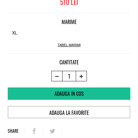
510
15.000 gm2
GPT Articulated Fit
Sistem de prindere pantaloni ZIP TECH®
MARIME
XL
TABEL MARIMI
CANTITATE
ADAUGA IN COS
ADAUGA LA FAVORITE
SHARE