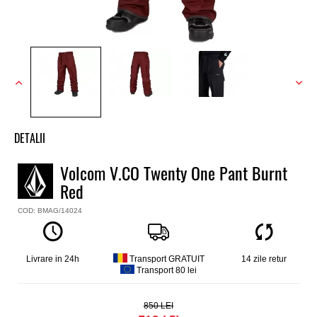
DETALII
Pantaloni snowboard baieti Volcom
Volcom V.CO Twenty One Pant Burnt
Model
Red
V.CO Twenty One
Culoare
COD: BMAG/14024
Rosu
Material
100% poliester SRETCH SHELL, membrana V-SCIENCE dublu
Livrare in 24h
Transport GRATUIT
14 zile retur
strat, cusaturi termolipite
Transport 80 lei
IImpermeabilitate
15.000 mm
850
Respirabilitate