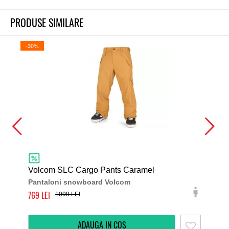
PRODUSE SIMILARE
-30%
-30%
Volcom SLC Cargo Pants Caramel
Vol
Pantaloni snowboard Volcom
Pan
769
629
1099