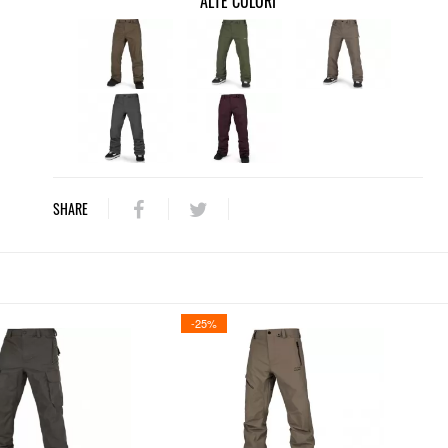
ALTE CULORI
SHARE
-25%