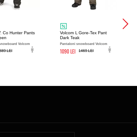
. Co Hunter Pants
Volcom L Gore-Tex Pant
een
Dark Teak
 snowboard Volcom
Pantaloni snowboard Volcom
1090
889
1469