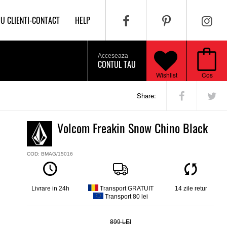
IU CLIENTI-CONTACT
HELP
Acceseaza
CONTUL TAU
Wishlist
Cos
Share:
Volcom Freakin Snow Chino Black
COD: BMAG/15016
Livrare in 24h
Transport GRATUIT
14 zile retur
Transport 80 lei
899