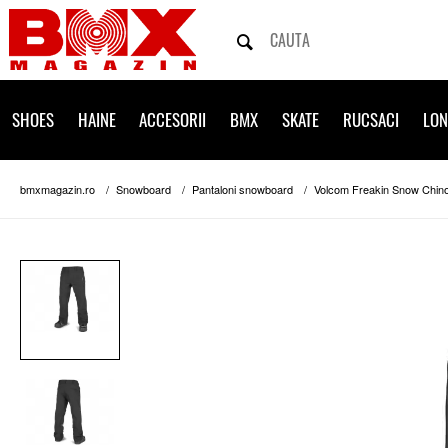
SHOES
HAINE
ACCESORII
BMX
SKATE
RUCSACI
LO
bmxmagazin.ro
Snowboard
Pantaloni snowboard
Volcom Freakin Snow Chino