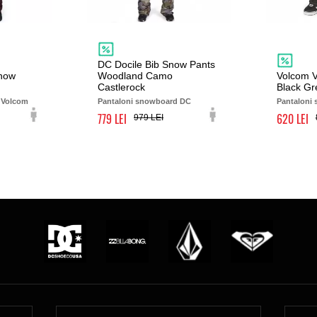
DC Docile Bib Snow Pants
Snow
Woodland Camo
Volcom V
Castlerock
Black Gr
 Volcom
Pantaloni snowboard DC
Pantaloni
779
620
979