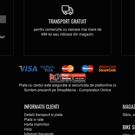
TRANSPORT GRATUIT
pentru comenzile cu valoare mai mare de
499 lei sau ridicare din magazin.
ei!
Plata cu cardul este asigurata si securizata de
plationline.ro
Suntem prezenti pe
ShopMania
-
Cumparaturi Online
INFORMATII CLIENTI
MAGAZ
Detalii transport si plata
Sibiu, 
Plata in rate
Harta marimilor
BIKE S
Help
Intrebari frecvente
Sibiu, 