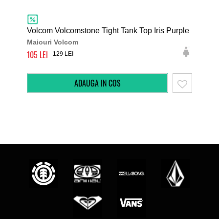
Volcom Volcomstone Tight Tank Top Iris Purple
Vol
Maiouri Volcom
Mai
105
105
129