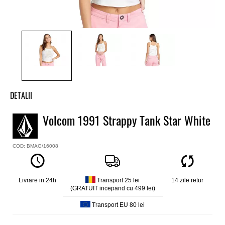
DETALII
Maieu fete Volcom
Volcom 1991 Strappy Tank Star White
Model
1991 Strappy Tank
COD: BMAG/16008
Culoare
Alb
Material
Bumbac 240 g
Livrare in 24h
Transport 25 lei
14 zile retur
(GRATUIT incepand cu 499 lei)
Fitted fit
Transport EU 80 lei