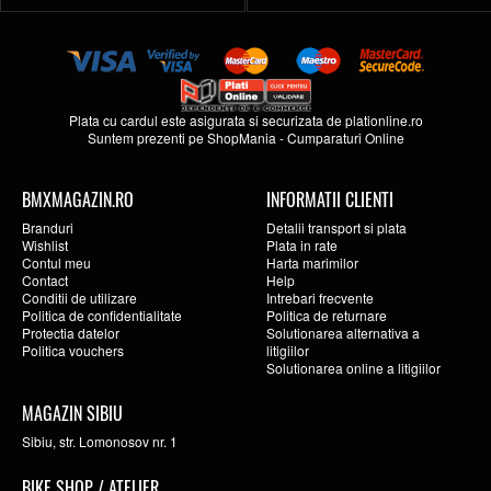
Plata cu cardul este asigurata si securizata de
plationline.ro
Suntem prezenti pe
ShopMania
-
Cumparaturi Online
BMXMAGAZIN.RO
INFORMATII CLIENTI
Branduri
Detalii transport si plata
Wishlist
Plata in rate
Contul meu
Harta marimilor
Contact
Help
Conditii de utilizare
Intrebari frecvente
Politica de confidentialitate
Politica de returnare
Protectia datelor
Solutionarea alternativa a
Politica vouchers
litigiilor
Solutionarea online a litigiilor
MAGAZIN SIBIU
Sibiu, str. Lomonosov nr. 1
BIKE SHOP / ATELIER