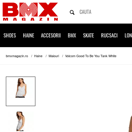
SHOES
HAINE
ACCESORII
BMX
SKATE
RUCSACI
LO
bmxmagazin.ro
Haine
Maiouri
Volcom Good To Be You Tank White