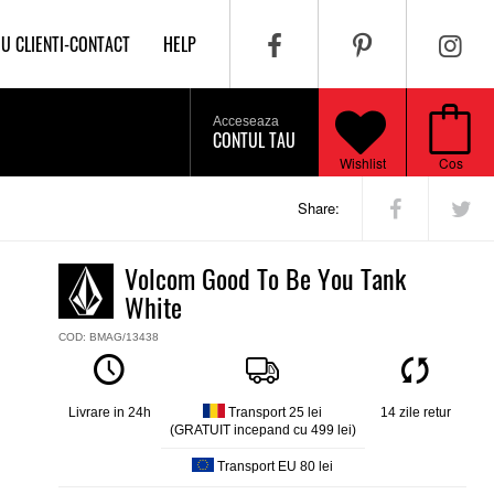
IU CLIENTI-CONTACT
HELP
Acceseaza
CONTUL TAU
Wishlist
Cos
Share:
Volcom Good To Be You Tank
White
COD: BMAG/13438
Livrare in 24h
Transport 25 lei
14 zile retur
(GRATUIT incepand cu 499 lei)
Transport EU 80 lei