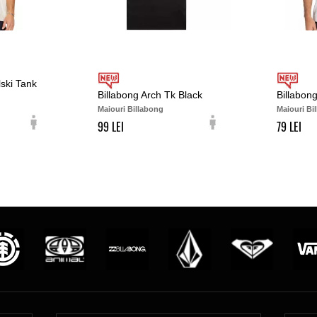
lski Tank
Billabong Arch Tk Black
Billabon
Maiouri Billabong
Maiouri Bi
99
79