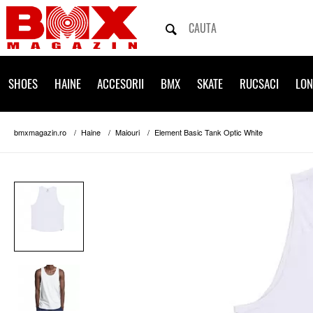
SHOES
HAINE
ACCESORII
BMX
SKATE
RUCSACI
LO
bmxmagazin.ro
Haine
Maiouri
Element Basic Tank Optic White