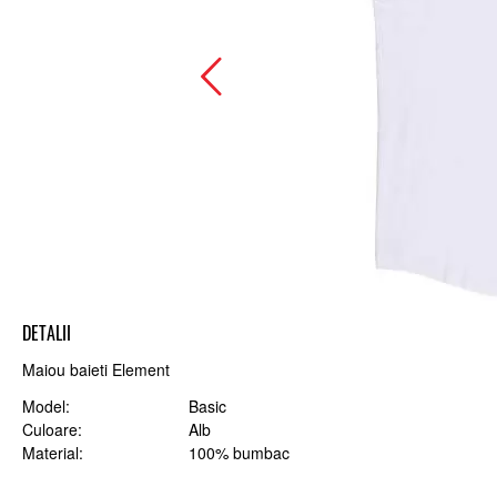
DETALII
Maiou baieti Element
Model
Basic
Culoare
Alb
Material
100% bumbac