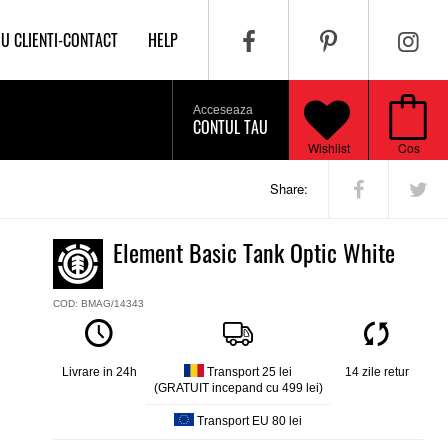
IU CLIENTI-CONTACT
HELP
Acceseaza
CONTUL TAU
Wishlist
Cos
Share:
Element Basic Tank Optic White
COD: BMAG/14343
Livrare in 24h
Transport 25 lei
14 zile retur
(GRATUIT incepand cu 499 lei)
Transport EU 80 lei