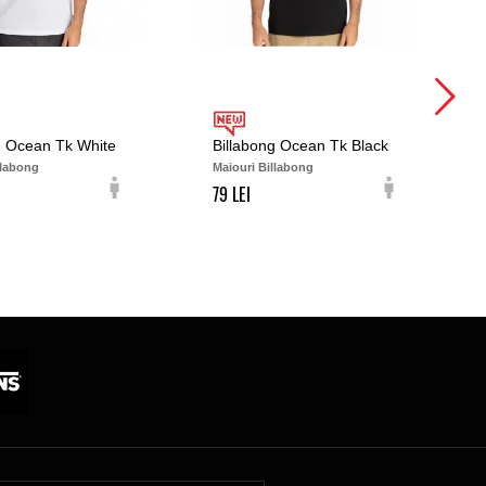
g Ocean Tk White
Billabong Ocean Tk Black
llabong
Maiouri Billabong
79