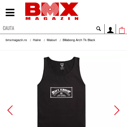
bmxmagazin.ro
Haine
Maiouri
Billabong Arch Tk Black