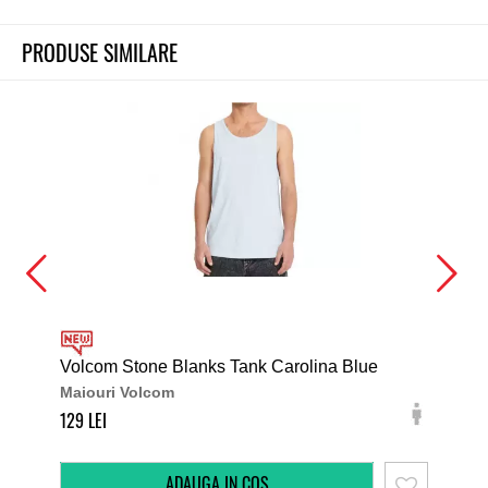
PRODUSE SIMILARE
Volcom Stone Blanks Tank Carolina Blue
Vol
Maiouri Volcom
Mai
129
169