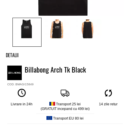
DETALII
Maieu baieti Billabong
Billabong Arch Tk Black
Model
Arch Tank
COD: BMAG/15849
Culoare
Negru
Material
Bumbac [160 g/m2]
Livrare in 24h
Transport 25 lei
14 zile retur
(GRATUIT incepand cu 499 lei)
Core fit
Transport EU 80 lei