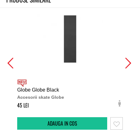
Globe Globe Black
Ten
Accesorii skate Globe
Acc
45
60