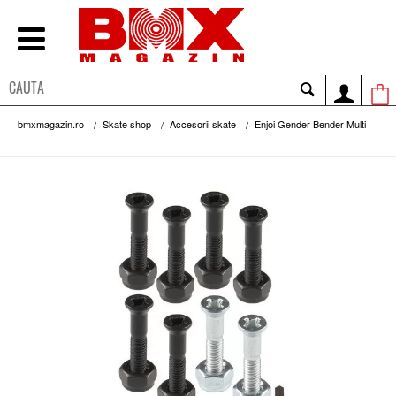
bmxmagazin.ro
Skate shop
Accesorii skate
Enjoi Gender Bender Multi