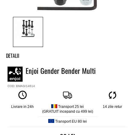
DETALII
Suruburi skate Enjoi
Enjoi Gender Bender Multi
Model
Gender Beder
COD: BMAG/14614
Marime
7/8 inch
Pachetul contine set de 8 suruburi, 8 piulite, 1imbus stiker Enjoi
Livrare in 24h
Transport 25 lei
14 zile retur
(GRATUIT incepand cu 499 lei)
Transport EU 80 lei