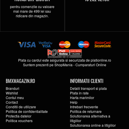
pentru comenzile cu valoare
mai mare de 499 lei sau
ridicare din magazin.
Plata cu cardul este asigurata si securizata de
plationline.ro
Suntem prezenti pe
ShopMania
-
Cumparaturi Online
BMXMAGAZIN.RO
INFORMATII CLIENTI
Branduri
Detalii transport si plata
Wishlist
Plata in rate
Contul meu
Harta marimilor
Contact
Help
Conditii de utilizare
Intrebari frecvente
Politica de confidentialitate
Politica de returnare
Protectia datelor
Solutionarea alternativa a
Politica vouchers
litigiilor
Solutionarea online a litigiilor