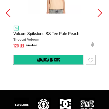
Volcom Spikstone SS Tee Pale Peach
Vol
Tricouri Volcom
Tri
120
140
149