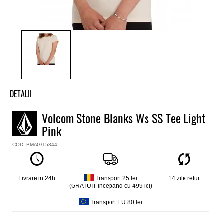
DETALII
Tricou fete Volcom
Volcom Stone Blanks Ws SS Tee Light
Model
Pink
Stone Blanks Short Sleve Tee
Culoare
COD: BMAG/15344
Roz
Material
100% bumbac organic (160g/m2)
Livrare in 24h
Transport 25 lei
14 zile retur
Straight fit
(GRATUIT incepand cu 499 lei)
Transport EU 80 lei