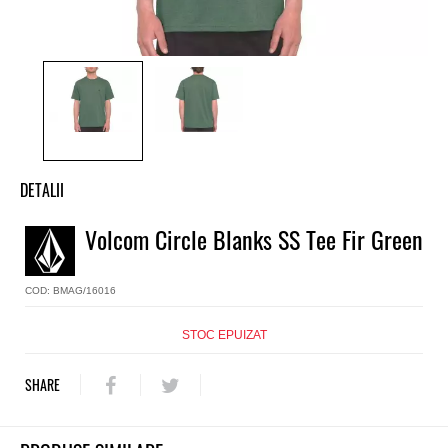
DETALII
Tricou baieti Volcom
Volcom Circle Blanks SS Tee Fir Green
Model
Circle Blanks SS Tee
COD: BMAG/16016
Culoare
Verde
Material
STOC EPUIZAT
50% bumbac, 50% poliester 155g
Classic fit
SHARE