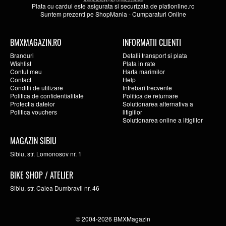
Plata cu cardul este asigurata si securizata de
plationline.ro
Suntem prezenti pe
ShopMania
-
Cumparaturi Online
BMXMAGAZIN.RO
INFORMATII CLIENTI
Branduri
Detalii transport si plata
Wishlist
Plata in rate
Contul meu
Harta marimilor
Contact
Help
Conditii de utilizare
Intrebari frecvente
Politica de confidentialitate
Politica de returnare
Protectia datelor
Solutionarea alternativa a
Politica vouchers
litigiilor
Solutionarea online a litigiilor
MAGAZIN SIBIU
Sibiu, str. Lomonosov nr. 1
BIKE SHOP / ATELIER
Sibiu, str. Calea Dumbravii nr. 46
© 2004-2026 BMXMagazin