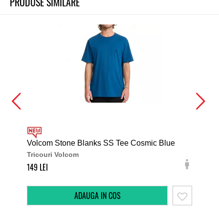
PRODUSE SIMILARE
Volcom Stone Blanks SS Tee Cosmic Blue
DC 
Tricouri Volcom
Tri
149
179