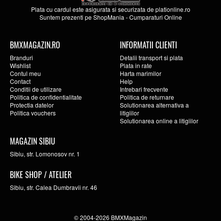
Plata cu cardul este asigurata si securizata de
plationline.ro
Suntem prezenti pe
ShopMania
-
Cumparaturi Online
BMXMAGAZIN.RO
INFORMATII CLIENTI
Branduri
Detalii transport si plata
Wishlist
Plata in rate
Contul meu
Harta marimilor
Contact
Help
Conditii de utilizare
Intrebari frecvente
Politica de confidentialitate
Politica de returnare
Protectia datelor
Solutionarea alternativa a
Politica vouchers
litigiilor
Solutionarea online a litigiilor
MAGAZIN SIBIU
Sibiu, str. Lomonosov nr. 1
BIKE SHOP / ATELIER
Sibiu, str. Calea Dumbravii nr. 46
© 2004-2026 BMXMagazin