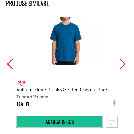
PRODUSE SIMILARE
Volcom Stone Blanks SS Tee Cosmic Blue
DC 
Tricouri Volcom
Tri
149
179