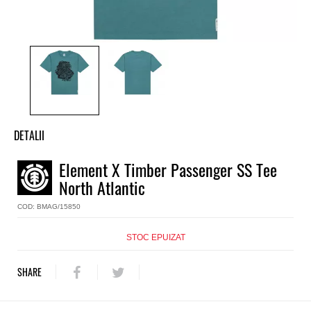
DETALII
Tricou baieti Element
Element X Timber Passenger SS Tee
Model
North Atlantic
X Timber Passenger SS Tee
Culoare
COD: BMAG/15850
Verde
Material
STOC EPUIZAT
Bumbac organic (160g/m2)
Regular fit
SHARE