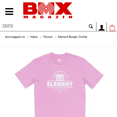
bmxmagazin.ro
Haine
Tricouri
Element Burger Orchid