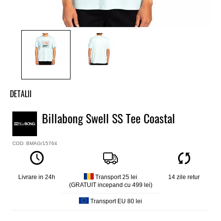
DETALII
Tricou baieti Billabong
Billabong Swell SS Tee Coastal
Model
Swell Short Sleve Tee
COD: BMAG/15764
Culoare
Albastru
Material
100% bumbac (160g/m2)
Livrare in 24h
Transport 25 lei
14 zile retur
(GRATUIT incepand cu 499 lei)
Core fit
Transport EU 80 lei