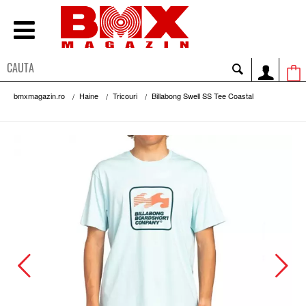
bmxmagazin.ro
Haine
Tricouri
Billabong Swell SS Tee Coastal