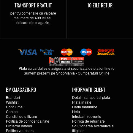
TRANSPORT GRATUIT
10 ZILE RETUR
pentru comenzile cu valoare
mai mare de 499 lei sau
ridicare din magazin.
Plata cu cardul este asigurata si securizata de
plationline.ro
Suntem prezenti pe
ShopMania
-
Cumparaturi Online
BMXMAGAZIN.RO
INFORMATII CLIENTI
Branduri
Detalii transport si plata
Wishlist
Plata in rate
Contul meu
Harta marimilor
Contact
Help
Conditii de utilizare
Intrebari frecvente
Politica de confidentialitate
Politica de returnare
Protectia datelor
Solutionarea alternativa a
Politica vouchers
litigiilor