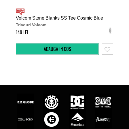
Volcom Stone Blanks SS Tee Cosmic Blue
DC 
Tricouri Volcom
Tri
149
179