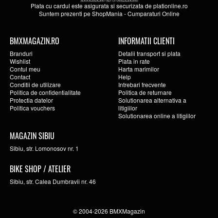
Plata cu cardul este asigurata si securizata de
plationline.ro
Suntem prezenti pe
ShopMania
-
Cumparaturi Online
BMXMAGAZIN.RO
INFORMATII CLIENTI
Branduri
Detalii transport si plata
Wishlist
Plata in rate
Contul meu
Harta marimilor
Contact
Help
Conditii de utilizare
Intrebari frecvente
Politica de confidentialitate
Politica de returnare
Protectia datelor
Solutionarea alternativa a
Politica vouchers
litigiilor
Solutionarea online a litigiilor
MAGAZIN SIBIU
Sibiu, str. Lomonosov nr. 1
BIKE SHOP / ATELIER
Sibiu, str. Calea Dumbravii nr. 46
© 2004-2026 BMXMagazin