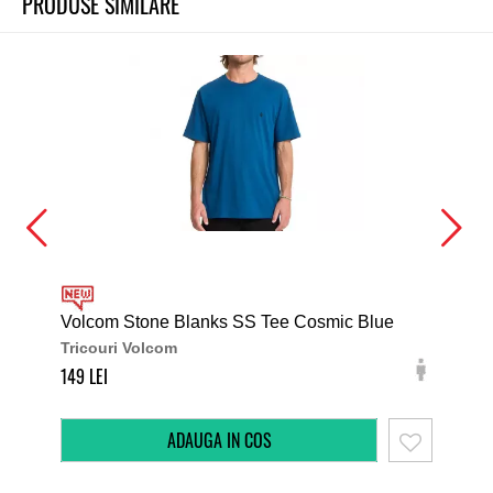
PRODUSE SIMILARE
Volcom Stone Blanks SS Tee Cosmic Blue
DC 
Tricouri Volcom
Tri
149
179