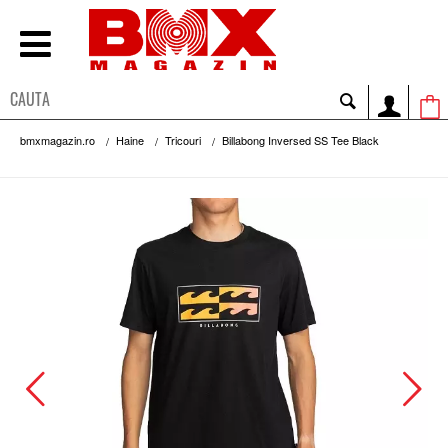
bmxmagazin.ro
Haine
Tricouri
Billabong Inversed SS Tee Black