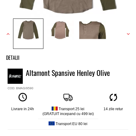
DETALII
Tricou baieti Altamont
Altamont Spansive Henley Olive
Model
Spansive Henley
COD: BMAG/9590
Culoare
Verde, gri
Material
100% bumbac
Livrare in 24h
Transport 25 lei
14 zile retur
(GRATUIT incepand cu 499 lei)
Transport EU 80 lei