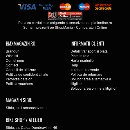
Plata cu cardul este asigurata si securizata de
plationline.ro
Suntem prezenti pe
ShopMania
-
Cumparaturi Online
BMXMAGAZIN.RO
INFORMATII CLIENTI
Branduri
Detalii transport si plata
Wishlist
Plata in rate
Contul meu
Harta marimilor
Contact
Help
Conditii de utilizare
Intrebari frecvente
Politica de confidentialitate
Politica de returnare
Protectia datelor
Solutionarea alternativa a
Politica vouchers
litigiilor
Solutionarea online a litigiilor
MAGAZIN SIBIU
Sibiu, str. Lomonosov nr. 1
BIKE SHOP / ATELIER
Sibiu, str. Calea Dumbravii nr. 46