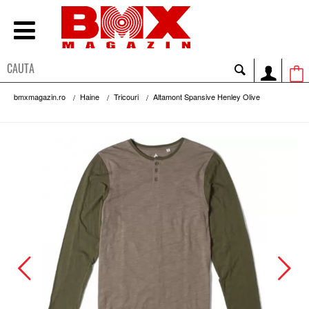
bmxmagazin.ro
Haine
Tricouri
Altamont Spansive Henley Olive