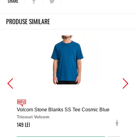
SHARE
PRODUSE SIMILARE
Volcom Stone Blanks SS Tee Cosmic Blue
DC 
Tricouri Volcom
Tri
149
179