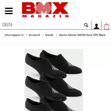
bmxmagazin.ro
Accesorii
Sosete
Volcom Stones NSHW Sock 3PK Black