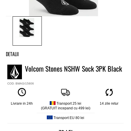
DETALII
Pachet 3 perechi sosete baieti Volcom
Volcom Stones NSHW Sock 3PK Black
Model
Stones NSHW Sock 3PK
COD: BMAG/15806
Material
Bumbac 59%, poliester 39%, elestan 2%
Culoare
Negru
Livrare in 24h
Transport 25 lei
14 zile retur
(GRATUIT incepand cu 499 lei)
Marime
41-47
Transport EU 80 lei