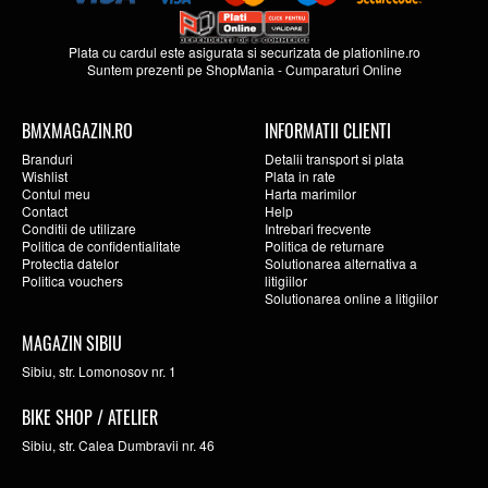
Plata cu cardul este asigurata si securizata de
plationline.ro
Suntem prezenti pe
ShopMania
-
Cumparaturi Online
BMXMAGAZIN.RO
INFORMATII CLIENTI
Branduri
Detalii transport si plata
Wishlist
Plata in rate
Contul meu
Harta marimilor
Contact
Help
Conditii de utilizare
Intrebari frecvente
Politica de confidentialitate
Politica de returnare
Protectia datelor
Solutionarea alternativa a
Politica vouchers
litigiilor
Solutionarea online a litigiilor
MAGAZIN SIBIU
Sibiu, str. Lomonosov nr. 1
BIKE SHOP / ATELIER
Sibiu, str. Calea Dumbravii nr. 46