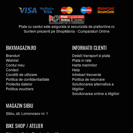
Plata cu cardul este asigurata si securizata de
plationline.ro
Suntem prezenti pe
ShopMania
-
Cumparaturi Online
BMXMAGAZIN.RO
INFORMATII CLIENTI
Branduri
Detalii transport si plata
Wishlist
Plata in rate
Contul meu
Harta marimilor
Contact
Help
Conditii de utilizare
Intrebari frecvente
Politica de confidentialitate
Politica de returnare
Protectia datelor
Solutionarea alternativa a
Politica vouchers
litigiilor
Solutionarea online a litigiilor
MAGAZIN SIBIU
Sibiu, str. Lomonosov nr. 1
BIKE SHOP / ATELIER