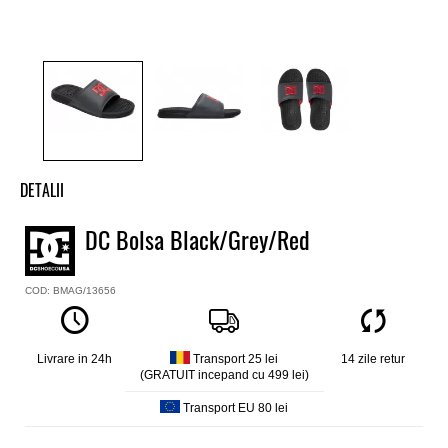
DETALII
Slapi baieti DC
DC Bolsa Black/Grey/Red
Model
Bolsa
COD: BMAG/13656
Culoare
Negru/Rosu
Livrare in 24h
Transport 25 lei
14 zile retur
(GRATUIT incepand cu 499 lei)
Transport EU 80 lei