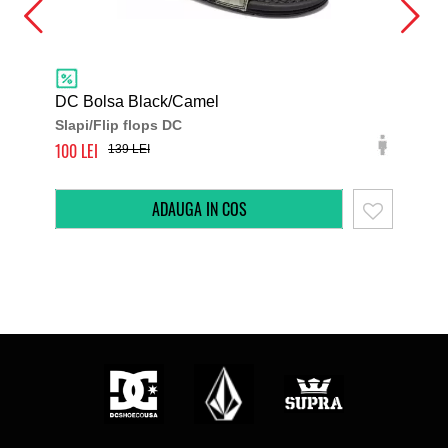
DC Bolsa Black/Camel
DC 
Slapi/Flip flops DC
Sla
100
100
139