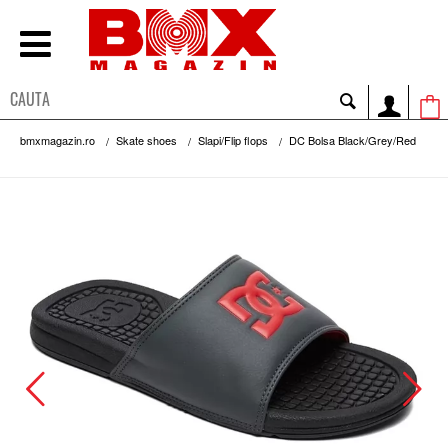
bmxmagazin.ro
Skate shoes
Slapi/Flip flops
DC Bolsa Black/Grey/Red