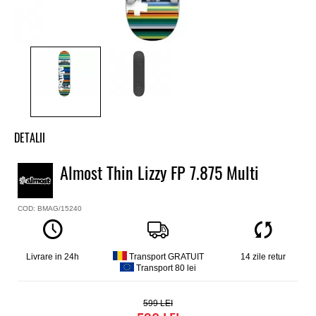
DETALII
Skate complet Almost
Almost Thin Lizzy FP 7.875 Multi
Model
Thin Lizzy First Push Complete
COD: BMAG/15240
Placa skate
Almost Thin Lizzy 7.875
Constructie placa
7 straturi de artar canadian, medium concave
Livrare in 24h
Transport GRATUIT
14 zile retur
Transport 80 lei
Axe
Tensor 5.0 aluminiu
Roti
599
Almost, 52mm, uretan