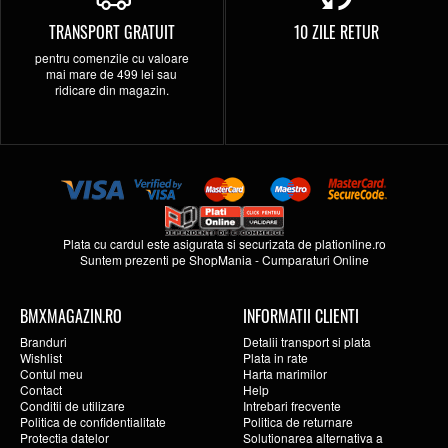
TRANSPORT GRATUIT
10 ZILE RETUR
pentru comenzile cu valoare
mai mare de 499 lei sau
ridicare din magazin.
Plata cu cardul este asigurata si securizata de
plationline.ro
Suntem prezenti pe
ShopMania
-
Cumparaturi Online
BMXMAGAZIN.RO
INFORMATII CLIENTI
Branduri
Detalii transport si plata
Wishlist
Plata in rate
Contul meu
Harta marimilor
Contact
Help
Conditii de utilizare
Intrebari frecvente
Politica de confidentialitate
Politica de returnare
Protectia datelor
Solutionarea alternativa a