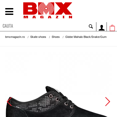
bmxmagazin.ro
Skate shoes
Shoes
Globe Mahalo Black/Snake/Gum