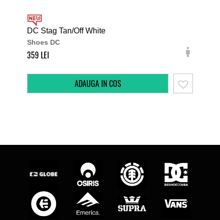
DC Stag Tan/Off White
DC 
Shoes DC
Sh
359
349