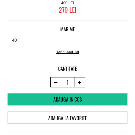
Talpa
400
279
Vulcanizata Super-V™
Pro model Mark Appleyard
MARIME
40
TABEL MARIMI
CANTITATE
ADAUGA IN COS
ADAUGA LA FAVORITE