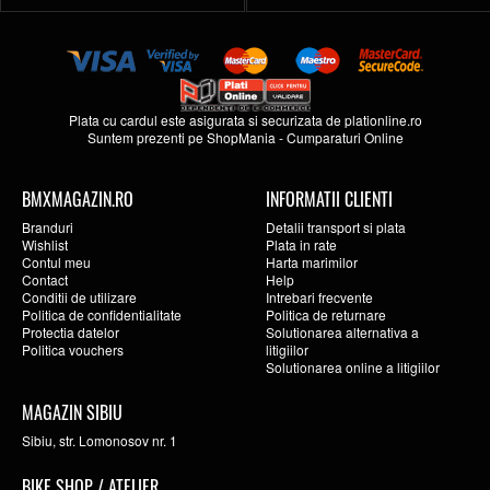
Plata cu cardul este asigurata si securizata de
plationline.ro
Suntem prezenti pe
ShopMania
-
Cumparaturi Online
BMXMAGAZIN.RO
INFORMATII CLIENTI
Branduri
Detalii transport si plata
Wishlist
Plata in rate
Contul meu
Harta marimilor
Contact
Help
Conditii de utilizare
Intrebari frecvente
Politica de confidentialitate
Politica de returnare
Protectia datelor
Solutionarea alternativa a
Politica vouchers
litigiilor
Solutionarea online a litigiilor
MAGAZIN SIBIU
Sibiu, str. Lomonosov nr. 1
BIKE SHOP / ATELIER