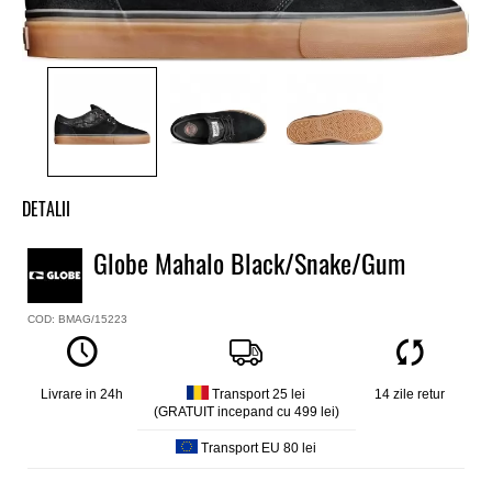
DETALII
Tenisi baieti Globe
Globe Mahalo Black/Snake/Gum
Model
Mahalo
COD: BMAG/15223
Culoare
Negru
Material exterior
Piele intoarsa
Livrare in 24h
Transport 25 lei
14 zile retur
(GRATUIT incepand cu 499 lei)
Material interior
Textil
Transport EU 80 lei
Talpa interioara
Shockbed ™