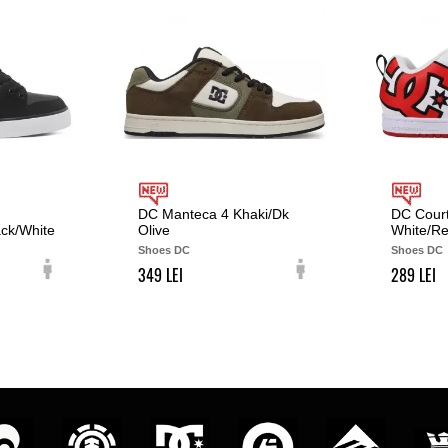
DC Manteca 4 Khaki/Dk
DC Court
ack/White
Olive
White/Re
Shoes DC
Shoes DC
349
289