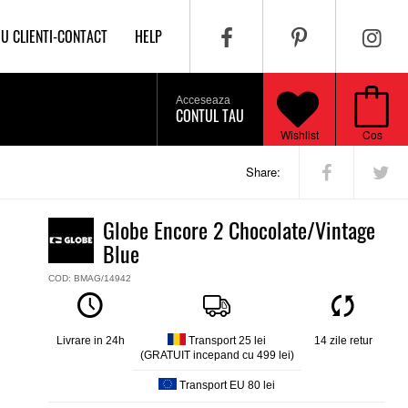
IU CLIENTI-CONTACT
HELP
Acceseaza
CONTUL TAU
Wishlist
Cos
Share:
Globe Encore 2 Chocolate/Vintage
Blue
COD: BMAG/14942
Livrare in 24h
Transport 25 lei
14 zile retur
(GRATUIT incepand cu 499 lei)
Transport EU 80 lei