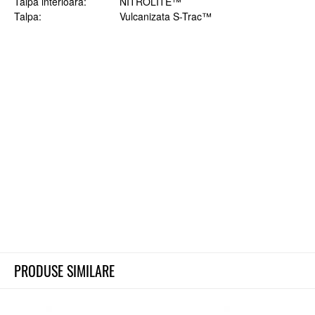
Talpa interioara
NITROLITE™
Talpa
Vulcanizata S-Trac™
PRODUSE SIMILARE