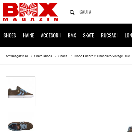
SHOES
HAINE
ACCESORII
BMX
SKATE
RUCSACI
LO
bmxmagazin.ro
Skate shoes
Shoes
Globe Encore 2 Chocolate/Vintage Blue