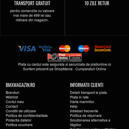
TRANSPORT GRATUIT
10 ZILE RETUR
pentru comenzile cu valoare
mai mare de 499 lei sau
ridicare din magazin.
Plata cu cardul este asigurata si securizata de
plationline.ro
Suntem prezenti pe
ShopMania
-
Cumparaturi Online
BMXMAGAZIN.RO
INFORMATII CLIENTI
Branduri
Detalii transport si plata
Wishlist
Plata in rate
Contul meu
Harta marimilor
Contact
Help
Conditii de utilizare
Intrebari frecvente
Politica de confidentialitate
Politica de returnare
Protectia datelor
Solutionarea alternativa a
Politica vouchers
litigiilor