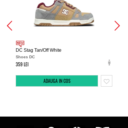
DC Stag Tan/Off White
DC 
Shoes DC
Sh
359
349