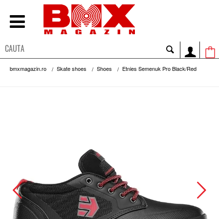
bmxmagazin.ro
Skate shoes
Shoes
Etnies Semenuk Pro Black/Red