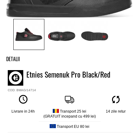
DETALII
Tenisi bike Etnies
Etnies Semenuk Pro Black/Red
Model
Semenuk Pro
COD: BMAG/14714
Culoare
Negru
Material exterior
Extra PU Nubuk
Livrare in 24h
Transport 25 lei
14 zile retur
(GRATUIT incepand cu 499 lei)
Material interior
Textil cu margine asimetrica pentru protectie glezna, captuseala
Transport EU 80 lei
3M™ Thinsulate™
Talpa interioara