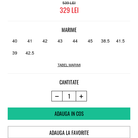
Pro Foam 1
539
329
Talpa
Vulcanizata cu grip Geo-Hex
Pro model
Brandon Semenuk
MARIME
Parte a proiectului Etnies "Buy a Shoe Plant a Tree"
40
41
42
43
44
45
38.5
41.5
39
42.5
TABEL MARIMI
CANTITATE
ADAUGA IN COS
ADAUGA LA FAVORITE