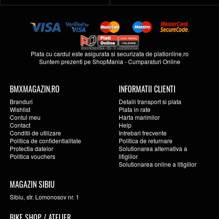
Plata cu cardul este asigurata si securizata de
plationline.ro
Suntem prezenti pe
ShopMania
-
Cumparaturi Online
BMXMAGAZIN.RO
INFORMATII CLIENTI
Branduri
Detalii transport si plata
Wishlist
Plata in rate
Contul meu
Harta marimilor
Contact
Help
Conditii de utilizare
Intrebari frecvente
Politica de confidentialitate
Politica de returnare
Protectia datelor
Solutionarea alternativa a
Politica vouchers
litigiilor
Solutionarea online a litigiilor
MAGAZIN SIBIU
Sibiu, str. Lomonosov nr. 1
BIKE SHOP / ATELIER