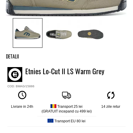
DETALII
Tenisi baieti Etnies
Etnies Lo-Cut ll LS Warm Grey
Model
Lo-Cut II LS
COD: BMAG/15886
Culoare
Maro
Material exterior
Piele intoarsa
Livrare in 24h
Transport 25 lei
14 zile retur
(GRATUIT incepand cu 499 lei)
Material interior
Textil
Transport EU 80 lei
Talpa
Turnata, 400NBS