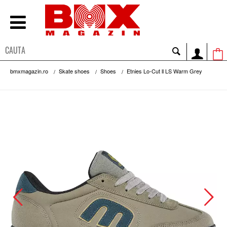
bmxmagazin.ro
Skate shoes
Shoes
Etnies Lo-Cut ll LS Warm Grey