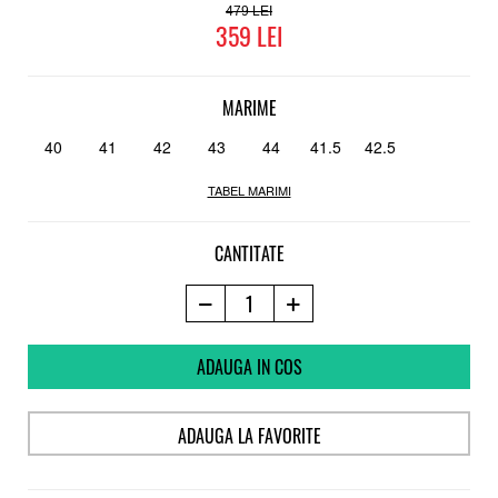
Parte a proiectului Etnies "Buy a Shoe Plant a Tree"
479
359
MARIME
40
41
42
43
44
41.5
42.5
TABEL MARIMI
CANTITATE
ADAUGA IN COS
ADAUGA LA FAVORITE