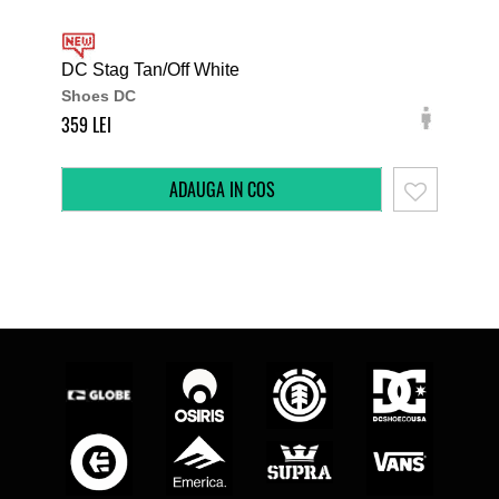
DC Stag Tan/Off White
DC 
Shoes DC
Sh
359
349