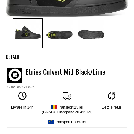
DETALII
Tenisi mtb baieti Etnies
Etnies Culvert Mid Black/Lime
Model
Culvert Mid
COD: BMAG/14975
Culoare
Negru
Material exterior
Nubuck, piele sintetica
Livrare in 24h
Transport 25 lei
14 zile retur
(GRATUIT incepand cu 499 lei)
Matrial interior
3M™ Thinsulate™,
Transport EU 80 lei
Talpa interioara
Foam Lite 1, STI Evolution Foam- talpa intermediara