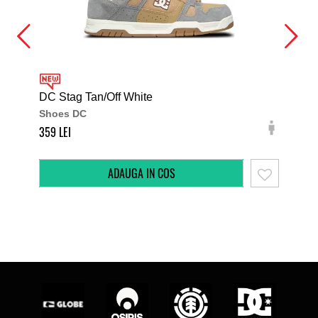
DC Stag Tan/Off White
DC 
Shoes DC
Sh
359
349