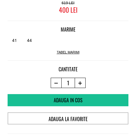
Talpa
619
400
Turnata si cusuta Michelin
Parte a proiectului Etnies "Buy a Shoe Plant a Tree"
MARIME
41
44
TABEL MARIMI
CANTITATE
ADAUGA IN COS
ADAUGA LA FAVORITE