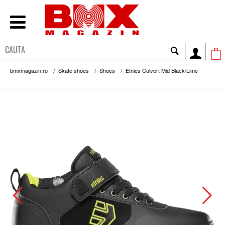
bmxmagazin.ro
Skate shoes
Shoes
Etnies Culvert Mid Black/Lime