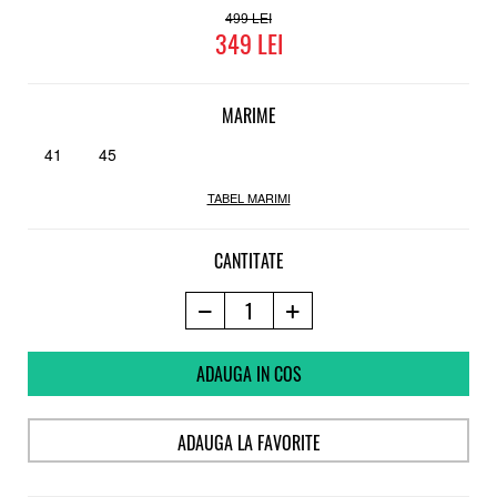
Talpa
499
349
Turnala Unilite™, perna de aer
MARIME
41
45
TABEL MARIMI
CANTITATE
ADAUGA IN COS
ADAUGA LA FAVORITE