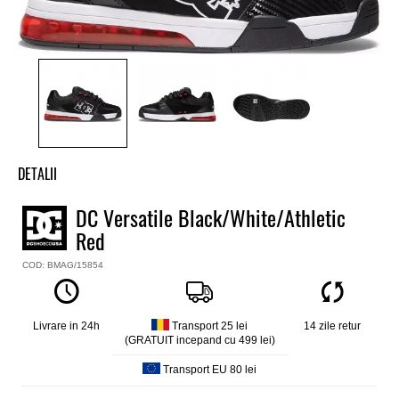
DETALII
Tenisi baieti low top DC
DC Versatile Black/White/Athletic
Model
Red
Versatile
Culoare
COD: BMAG/15854
Negru
Material exterior
Nubuk, piele
Livrare in 24h
Transport 25 lei
14 zile retur
Material interior
(GRATUIT incepand cu 499 lei)
Textil cu captuseala Recycled NatureTex®
Transport EU 80 lei
Talpa interioara
IMPACT-ALG™