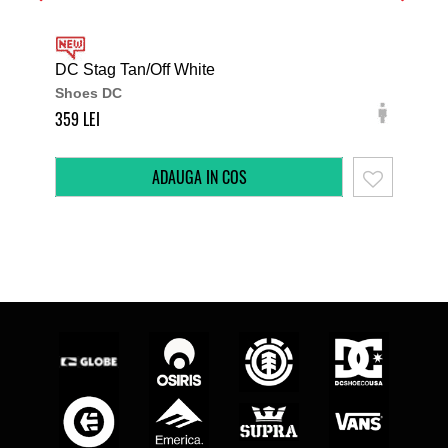
DC Stag Tan/Off White
DC 
Shoes DC
Sh
359
349