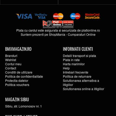
Plata cu cardul este asigurata si securizata de
plationline.ro
Suntem prezenti pe
ShopMania
-
Cumparaturi Online
BMXMAGAZIN.RO
INFORMATII CLIENTI
Branduri
Detalii transport si plata
Wishlist
Plata in rate
Contul meu
Harta marimilor
Contact
Help
Conditii de utilizare
Intrebari frecvente
Politica de confidentialitate
Politica de returnare
Protectia datelor
Solutionarea alternativa a
Politica vouchers
litigiilor
Solutionarea online a litigiilor
MAGAZIN SIBIU
Sibiu, str. Lomonosov nr. 1