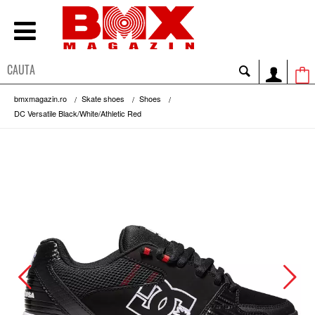
bmxmagazin.ro
Skate shoes
Shoes
DC Versatile Black/White/Athletic Red