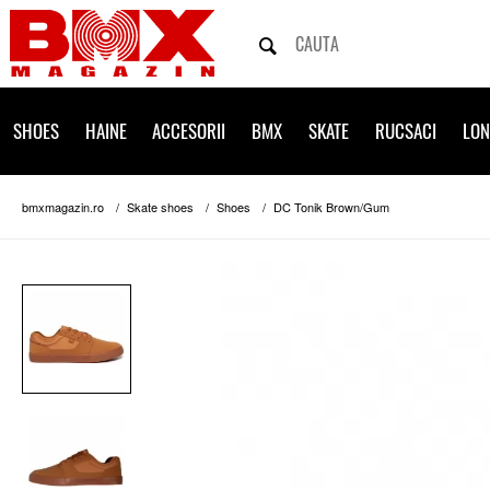
SHOES
HAINE
ACCESORII
BMX
SKATE
RUCSACI
LO
bmxmagazin.ro
Skate shoes
Shoes
DC Tonik Brown/Gum