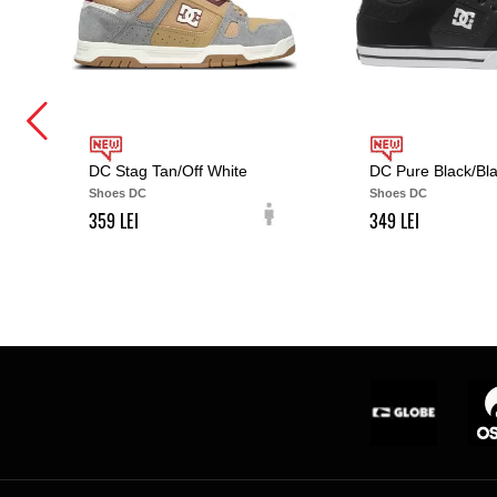
DC Stag Tan/Off White
DC Pure Black/Bl
Shoes DC
Shoes DC
359
349