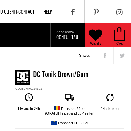
IU CLIENTI-CONTACT
HELP
Acceseaza
CONTUL TAU
Wishlist
Cos
Share:
DC Tonik Brown/Gum
COD: BMAG/14101
Livrare in 24h
Transport 25 lei
14 zile retur
(GRATUIT incepand cu 499 lei)
Transport EU 80 lei