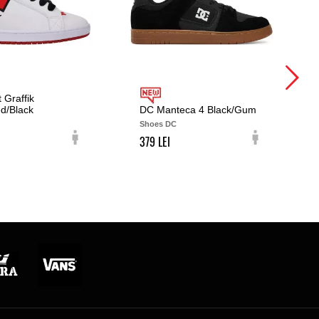
 Graffik
d/Black
DC Manteca 4 Black/Gum
Shoes DC
379