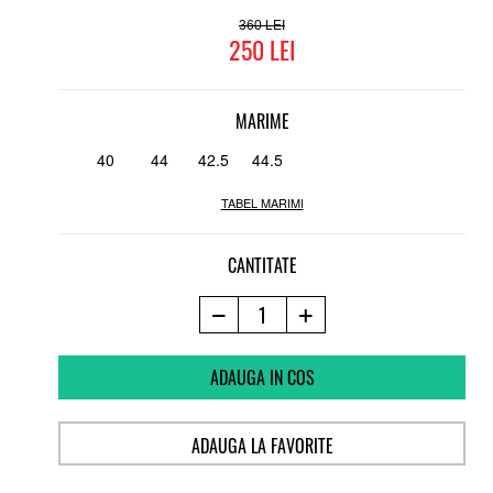
360
250
MARIME
40
44
42.5
44.5
TABEL MARIMI
CANTITATE
ADAUGA IN COS
ADAUGA LA FAVORITE