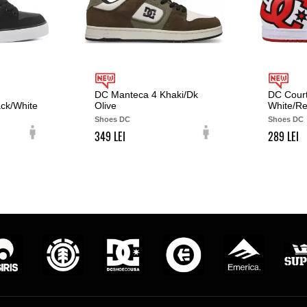
DC Manteca 4 Khaki/Dk
DC Court
ack/White
Olive
White/Re
Shoes DC
Shoes DC
349
289