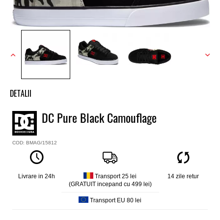
DETALII
Tenisi baieti low top DC
DC Pure Black Camouflage
Model
Pure
COD: BMAG/15812
Culoare
Negru
Material exterior
Nubuck, piele
Livrare in 24h
Transport 25 lei
14 zile retur
(GRATUIT incepand cu 499 lei)
Material interior
Textil
Transport EU 80 lei
Talpa
Vulcanizata