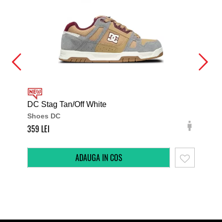
DC Stag Tan/Off White
DC 
Shoes DC
Sh
359
349