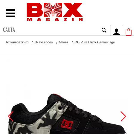
bmxmagazin.ro
Skate shoes
Shoes
DC Pure Black Camouflage