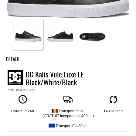
DETALII
Tenisi baieti DC
DC Kalis Vulc Luxe LE
Model
Black/White/Black
Kalis Vulc Luxe Leather Edition
Culoare
COD: BMAG/14882
Negru
Material exterior
Nubuck
Livrare in 24h
Transport 25 lei
14 zile retur
Material interior
(GRATUIT incepand cu 499 lei)
Textil, Recycled NatureTex®
Transport EU 80 lei
Talpa interioara
Ortholite® rezistenta la impact