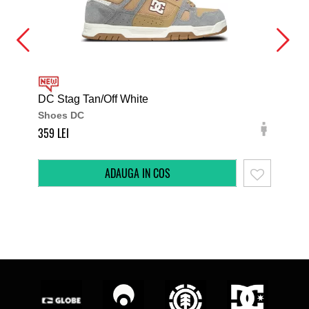
DC Stag Tan/Off White
DC 
Shoes DC
Sh
359
349