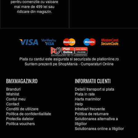
pentru comenzile cu valoare
mai mare de 499 lei sau
ridicare din magazin.
Plata cu cardul este asigurata si securizata de
plationline.ro
Suntem prezenti pe
ShopMania
-
Cumparaturi Online
BMXMAGAZIN.RO
INFORMATII CLIENTI
Branduri
Detalii transport si plata
Wishlist
Plata in rate
Contul meu
Harta marimilor
Contact
Help
Conditii de utilizare
Intrebari frecvente
Politica de confidentialitate
Politica de returnare
Protectia datelor
Solutionarea alternativa a
Politica vouchers
litigiilor
Solutionarea online a litigiilor